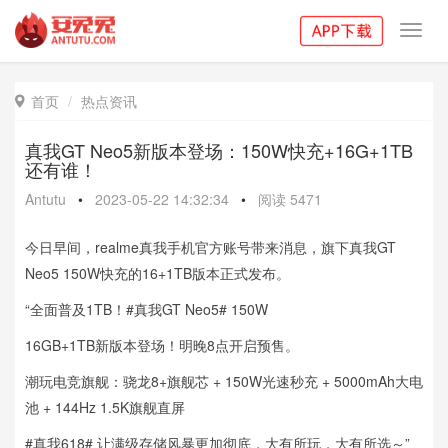
Toggl
navig
首页
热点资讯

真我GT Neo5新版本登场：150W快充+16G+1TB
还有谁！
Antutu
•
2023-05-22 14:32:34
•
阅读
5471
今日早间，realme真我手机官方账号带来消息，旗下真我GT
Neo5 150W快充的16+1TB版本正式发布。
“全面普及1TB！#真我GT Neo5# 150W
16GB+1TB新版本登场！明晚8点开启预售。
潮玩电竞旗舰：骁龙8+旗舰芯 + 150W光速秒充 + 5000mAh大电
池 + 144Hz 1.5K旗舰直屏
#真我618# 让满级存储风暴更加彻底，大有所玩，大有所选～”