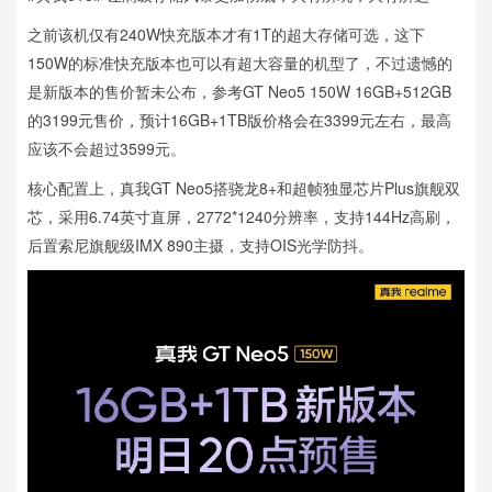
之前该机仅有240W快充版本才有1T的超大存储可选，这下
150W的标准快充版本也可以有超大容量的机型了，不过遗憾的
是新版本的售价暂未公布，参考GT Neo5 150W 16GB+512GB
的3199元售价，预计16GB+1TB版价格会在3399元左右，最高
应该不会超过3599元。
核心配置上，真我GT Neo5搭骁龙8+和超帧独显芯片Plus旗舰双
芯，采用6.74英寸直屏，2772*1240分辨率，支持144Hz高刷，
后置索尼旗舰级IMX 890主摄，支持OIS光学防抖。