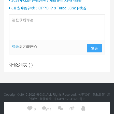
2026年Q2用户偏好榜：涨价难挡大内存趋势
6月安卓好评榜：OPPO K13 Turbo 5G拿下榜首
登录
后才能评论
发表
评论列表 (
)
Copyright© 2010-
2026
安兔兔 ALL Rights Reserved.
关于我们
隐私政策
用
户协议
登录政策
京ICP备17041489号-2
京公网安备 11010502054377号





6
41