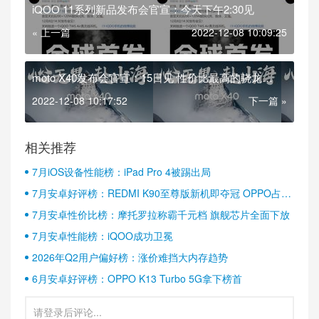
iQOO 11系列新品发布会官宣：今天下午2:30见
« 上一篇
2022-12-08 10:09:25
moto X40发布会官宣：15日见 性价比最高的骁龙
8Gen2旗舰？
2022-12-08 10:17:52
下一篇 »
相关推荐
7月iOS设备性能榜：iPad Pro 4被踢出局
7月安卓好评榜：REDMI K90至尊版新机即夺冠 OPPO占据
半壁江山
7月安卓性价比榜：摩托罗拉称霸千元档 旗舰芯片全面下放
7月安卓性能榜：iQOO成功卫冕
2026年Q2用户偏好榜：涨价难挡大内存趋势
6月安卓好评榜：OPPO K13 Turbo 5G拿下榜首