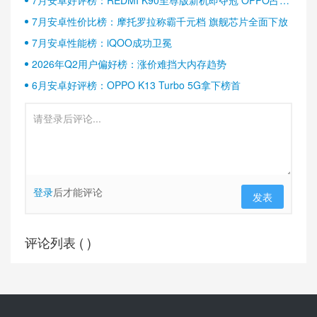
7月安卓好评榜：REDMI K90至尊版新机即夺冠 OPPO占据
半壁江山
7月安卓性价比榜：摩托罗拉称霸千元档 旗舰芯片全面下放
7月安卓性能榜：iQOO成功卫冕
2026年Q2用户偏好榜：涨价难挡大内存趋势
6月安卓好评榜：OPPO K13 Turbo 5G拿下榜首
登录
后才能评论
发表
评论列表 (
)