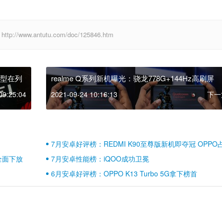
ww.antutu.com/doc/125846.htm
机型在列
realme Q系列新机曝光：骁龙778G+144Hz高刷屏
09:25:04
2021-09-24 10:16:13
下一
7月安卓好评榜：REDMI K90至尊版新机即夺冠 OPPO
壁江山
全面下放
7月安卓性能榜：iQOO成功卫冕
6月安卓好评榜：OPPO K13 Turbo 5G拿下榜首