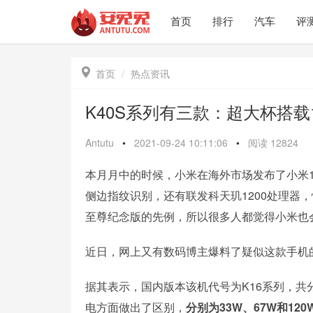
首页
排行
汽车
评

首页
热点资讯
K40S系列有三款：超大杯搭载
Antutu
•
2021-09-24 10:11:06
•
阅读
12824
本月月中的时候，小米在海外市场发布了小米11
侧边指纹识别，还有联发科天玑1200处理器，
至尊纪念版的先例，所以很多人都觉得小米也会
近日，网上又有数码博主爆料了疑似这款手机
据其表示，国内版本该机代号为K16系列，共分
电方面做出了区别，
分别为33W、67W和120