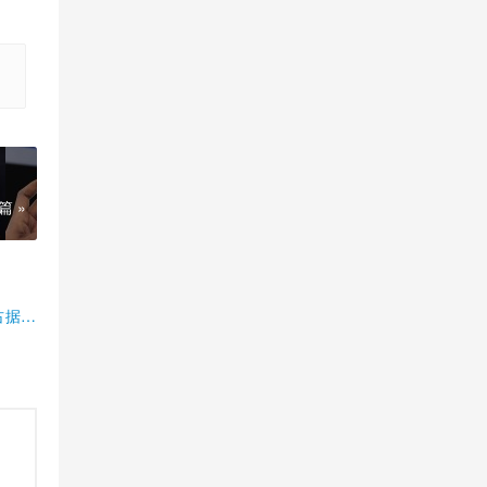
篇 »
占据半