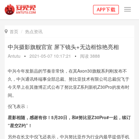
Toggl
navig
首页
热点资讯

中兴摄影旗舰官宣 屏下镜头+无边框惊艳亮相
Antutu
•
2021-05-07 10:17:21
•
阅读
3888
中兴今年发新品的节奏非常快，在其Axon30旗舰系列刚发布不
久，中兴通讯终端事业部总裁、努比亚技术有限公司总裁倪飞于
今天早上在其微博正式公布了努比亚Z系列新机Z30Pro的发布时
间。
倪飞表示：
星影相随，感谢有你！5月20日，和#努比亚Z30Pro#一起，续订
“星空Z约”！
另外在长文中倪飞还表示，中兴努比亚作为行业内最早提倡手机