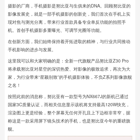
摄影的厂商，手机摄影是努比亚与生俱来的DNA。回顾努比亚的
影像发展史，就是一部手机摄影的创新史，我们首次在手机上实
现对焦与测光分离，带来行业首款具备专业单反功能的拍照手
机。首创手机摄影多重曝光、可调节光圈等功能。
在创新方面，我们始终保持着开拓进取的精神，与行业共同推动
手机影响的进步与发展。
这里我可以和大家明确的是：全新一代旗舰产品努比亚Z30 Pro
将承载努比亚对星空的深切热爱、对影像的极致追求，再次为大
家，为行业带来“星颖别致”的手机摄影体验，不负Z系列影像旗舰
之名！
按照此前的消息称，努比亚有一款型号为NX667J的新机已通过
国家3C质量认证，而相关信息显示该机将支持最高120W快充，
渲染图上更是经验，整个屏幕无任何开孔且上下边框非常窄，据
称这是一款采用屏下镜头技术的手机，也是努比亚今年的重磅旗
舰。