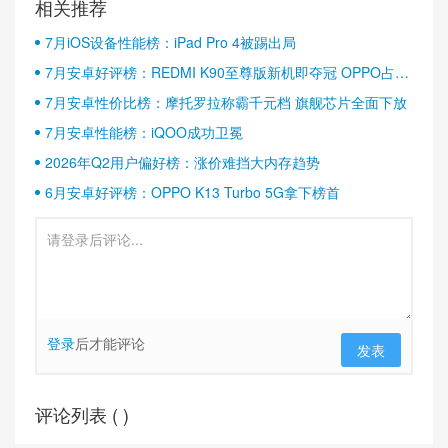
相关推荐
7月iOS设备性能榜：iPad Pro 4被踢出局
7月安卓好评榜：REDMI K90至尊版新机即夺冠 OPPO占据
半壁江山
7月安卓性价比榜：摩托罗拉称霸千元档 旗舰芯片全面下放
7月安卓性能榜：iQOO成功卫冕
2026年Q2用户偏好榜：涨价难挡大内存趋势
6月安卓好评榜：OPPO K13 Turbo 5G拿下榜首
登录
后才能评论
发表
评论列表 (
)