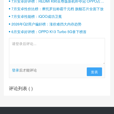
7月安卓好评榜：REDMI K90至尊版新机即夺冠 OPPO占据
半壁江山
7月安卓性价比榜：摩托罗拉称霸千元档 旗舰芯片全面下放
7月安卓性能榜：iQOO成功卫冕
2026年Q2用户偏好榜：涨价难挡大内存趋势
6月安卓好评榜：OPPO K13 Turbo 5G拿下榜首
登录
后才能评论
发表
评论列表 (
)