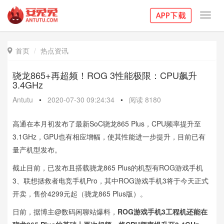
Toggl
navig
首页
热点资讯

骁龙865+再超频！ROG 3性能极限：CPU飙升
3.4GHz
Antutu
•
2020-07-30 09:24:34
•
阅读
8180
高通在本月初发布了最新SoC骁龙865 Plus，CPU频率提升至
3.1GHz，GPU也有相应增幅，使其性能进一步提升，目前已有
量产机型发布。
截止目前，已发布且搭载骁龙865 Plus的机型有ROG游戏手机
3、联想拯救者电竞手机Pro，其中ROG游戏手机3将于今天正式
开卖，售价4299元起（骁龙865 Plus版）。
日前，据博主@数码闲聊站爆料，
ROG游戏手机3工程机还能在