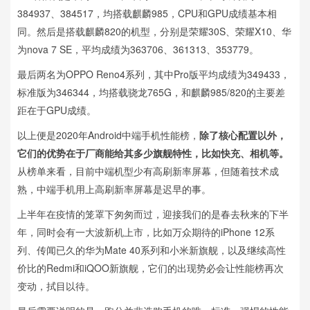
384937、384517，均搭载麒麟985，CPU和GPU成绩基本相
同。然后是搭载麒麟820的机型，分别是荣耀30S、荣耀X10、华
为nova 7 SE，平均成绩为363706、361313、353779。
最后两名为OPPO Reno4系列，其中Pro版平均成绩为349433，
标准版为346344，均搭载骁龙765G，和麒麟985/820的主要差
距在于GPU成绩。
以上便是2020年Android中端手机性能榜，
除了核心配置以外，
它们的优势在于厂商能给其多少旗舰特性，比如快充、相机等。
从榜单来看，目前中端机型少有高刷新率屏幕，但随着技术成
熟，中端手机用上高刷新率屏幕是迟早的事。
上半年在疫情的笼罩下匆匆而过，迎接我们的是春去秋来的下半
年，同时会有一大波新机上市，比如万众期待的iPhone 12系
列、传闻已久的华为Mate 40系列和小米新旗舰，以及继续高性
价比的Redmi和iQOO新旗舰，它们的出现势必会让性能榜再次
变动，拭目以待。