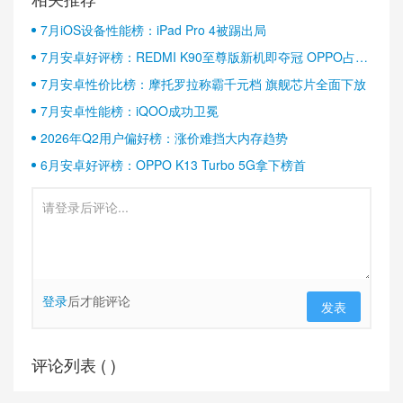
7月iOS设备性能榜：iPad Pro 4被踢出局
7月安卓好评榜：REDMI K90至尊版新机即夺冠 OPPO占据
半壁江山
7月安卓性价比榜：摩托罗拉称霸千元档 旗舰芯片全面下放
7月安卓性能榜：iQOO成功卫冕
2026年Q2用户偏好榜：涨价难挡大内存趋势
6月安卓好评榜：OPPO K13 Turbo 5G拿下榜首
登录
后才能评论
发表
评论列表 (
)