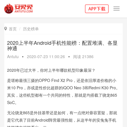
Toggl
navig
首页
历史榜单

2020上半年Android手机性能榜：配置堆满、各显
神通
Antutu
•
2020-07-23 11:00:26
•
阅读
21386
2020年已过大半，你对上半年哪款机型印象最深？
是堪称最强三摄的OPPO Find X2 Pro，还是依旧厚道价格的小
米10 Pro，亦或是性价比超群的iQOO Neo 3和Redmi K30 Pro。
其实，这些机型都有一个共同的特性，那就是均搭载了骁龙865
SoC。
无论骁龙865是外挂基带还是如何，有一点绝对毋容置疑，那就
是它代表了目前Android阵营最强性能，从这半年的安兔兔手机