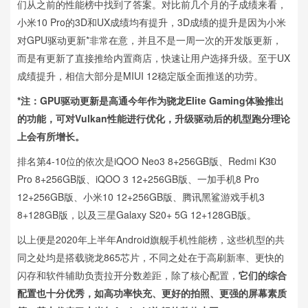
们从之前的性能榜中找到了答案。对比前几个月的子成绩来看，
小米10 Pro的3D和UX成绩均有提升，3D成绩的提升是因为小米
对GPU驱动更新*非常在意，并且不是一周一次的开发版更新，
而是有更新了直接推给内置商店，快速让用户选择升级。至于UX
成绩提升，相信大部分是MIUI 12稳定版全面推送的功劳。
*注：GPU驱动更新是高通今年作为骁龙Elite Gaming体验推出
的功能，可对Vulkan性能进行优化，升级驱动后的机型跑分理论
上会有所增长。
排名第4-10位的依次是iQOO Neo3 8+256GB版、Redmi K30
Pro 8+256GB版、iQOO 3 12+256GB版、一加手机8 Pro
12+256GB版、小米10 12+256GB版、腾讯黑鲨游戏手机3
8+128GB版，以及三星Galaxy S20+ 5G 12+128GB版。
以上便是2020年上半年Android旗舰手机性能榜，这些机型的共
同之处均是搭载骁龙865芯片，不同之处在于高刷新率、更快的
闪存和软件辅助负责拉开分数差距，除了核心配置，
它们的综合
配置也十分优秀，如高功率快充、更好的拍照、更强的屏幕素质