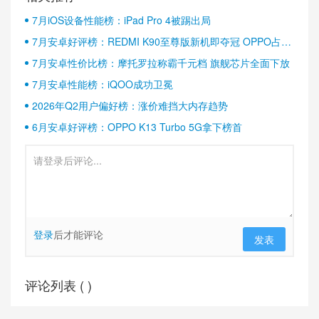
7月iOS设备性能榜：iPad Pro 4被踢出局
7月安卓好评榜：REDMI K90至尊版新机即夺冠 OPPO占据
半壁江山
7月安卓性价比榜：摩托罗拉称霸千元档 旗舰芯片全面下放
7月安卓性能榜：iQOO成功卫冕
2026年Q2用户偏好榜：涨价难挡大内存趋势
6月安卓好评榜：OPPO K13 Turbo 5G拿下榜首
登录
后才能评论
发表
评论列表 (
)