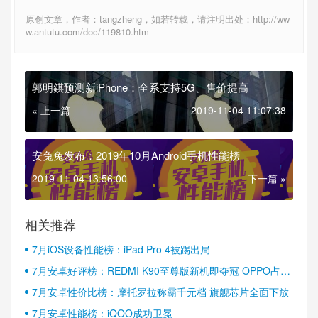
原创文章，作者：tangzheng，如若转载，请注明出处：http://ww
w.antutu.com/doc/119810.htm
郭明錤预测新iPhone：全系支持5G、售价提高
« 上一篇
2019-11-04 11:07:38
安兔兔发布：2019年10月Android手机性能榜
2019-11-04 13:56:00
下一篇 »
相关推荐
7月iOS设备性能榜：iPad Pro 4被踢出局
7月安卓好评榜：REDMI K90至尊版新机即夺冠 OPPO占据
半壁江山
7月安卓性价比榜：摩托罗拉称霸千元档 旗舰芯片全面下放
7月安卓性能榜：iQOO成功卫冕