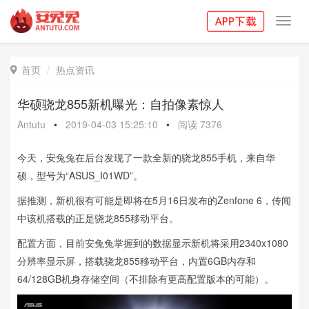
Toggl
navig
首页
热点资讯

华硕骁龙855新机曝光：自拍像素惊人
Antutu
•
2019-04-03 15:25:10
•
阅读
7376
今天，安兔兔在后台发现了一款全新的骁龙855手机，来自华
硕，型号为“ASUS_I01WD”。
据推测，新机很有可能是即将在5月16日发布的Zenfone 6，传闻
中该机搭载的正是骁龙855移动平台。
配置方面，目前安兔兔掌握到的数据显示新机将采用2340x1080
分辨率显示屏，搭载骁龙855移动平台，内置6GB内存和
64/128GB机身存储空间（不排除有更高配置版本的可能）。