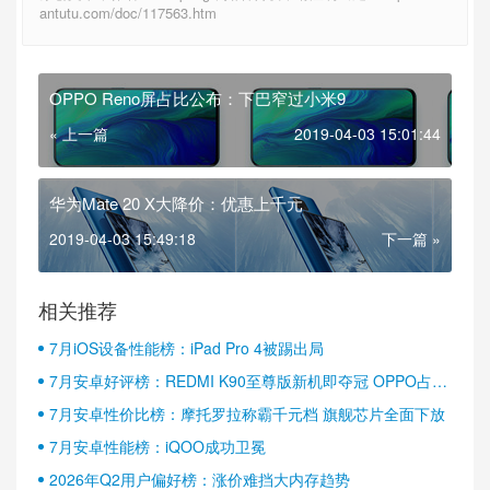
antutu.com/doc/117563.htm
OPPO Reno屏占比公布：下巴窄过小米9
« 上一篇
2019-04-03 15:01:44
华为Mate 20 X大降价：优惠上千元
2019-04-03 15:49:18
下一篇 »
相关推荐
7月iOS设备性能榜：iPad Pro 4被踢出局
7月安卓好评榜：REDMI K90至尊版新机即夺冠 OPPO占据
半壁江山
7月安卓性价比榜：摩托罗拉称霸千元档 旗舰芯片全面下放
7月安卓性能榜：iQOO成功卫冕
2026年Q2用户偏好榜：涨价难挡大内存趋势