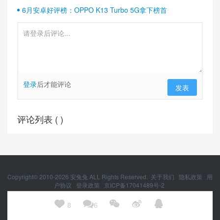
6月安卓好评榜：OPPO K13 Turbo 5G拿下榜首
登录
后才能评论
发表
评论列表 (
)
Copyright© 2010-
2026
安兔兔 ALL Rights Reserved.
关于我们
隐私政策
用
户协议
登录政策
京ICP备17041489号-2
京公网安备 11010502054377号





8
6