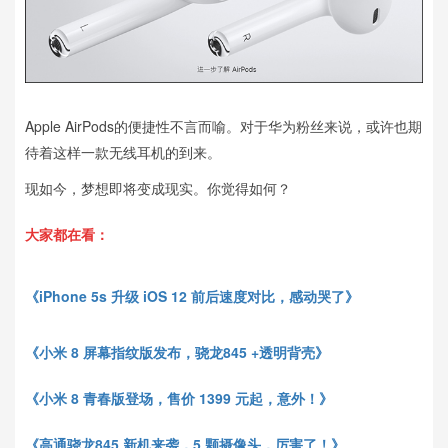
Apple AirPods的便捷性不言而喻。对于华为粉丝来说，或许也期
待着这样一款无线耳机的到来。
现如今，梦想即将变成现实。你觉得如何？
大家都在看：
《iPhone 5s 升级 iOS 12 前后速度对比，感动哭了》
《小米
8
屏幕指纹版发布，骁龙
845 +
透明背壳》
《小米
8
青春版登场，售价
1399
元起，意外！》
《高通骁龙
845
新机来袭，
5
颗摄像头，厉害了！》