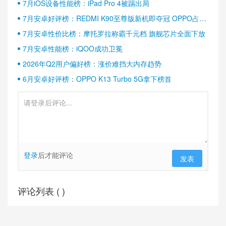
7月iOS设备性能榜：iPad Pro 4被踢出局
7月安卓好评榜：REDMI K90至尊版新机即夺冠 OPPO占据
半壁江山
7月安卓性价比榜：摩托罗拉称霸千元档 旗舰芯片全面下放
7月安卓性能榜：iQOO成功卫冕
2026年Q2用户偏好榜：涨价难挡大内存趋势
6月安卓好评榜：OPPO K13 Turbo 5G拿下榜首
登录
后才能评论
发表
评论列表 (
)