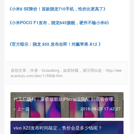
《小米8 SE降价！首款骁龙710手机，性价比更高了》
《小米POCO F1发布，骁龙845旗舰，硬件不输小米8》
《官方暗示：骁龙 855 发布在即！对飙苹果 A12 》
原创文章，作者：lixiaodong，如若转载，请注明出处：http://ww
w.antutu.com/doc/115508.htm
代工厂爆料：廉价版新款iPhone没降配 到底省在哪
了？
« 上一篇
2018-08-25 17:42:27
vivo X23发布时间敲定，售价会是多少钱呢？