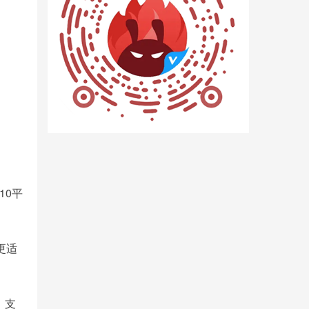
10平
更适
，支