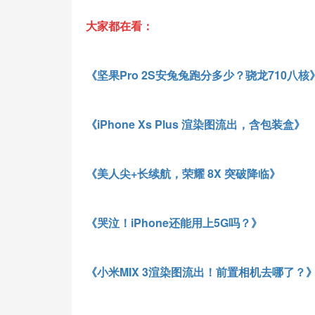
大家都在看：
《坚果Pro 2S安兔兔跑分多少？骁龙710八核
《iPhone Xs Plus 渲染图流出，含包装盒》
《美人尖+长续航，荣耀 8X 突破降临》
《哭泣！
iPhone
还能用上
5G
吗？》
《小米
MIX 3
渲染图流出！前置相机去哪了？