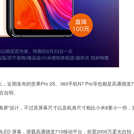
近期发布的坚果Pro 2S、360手机N7 Pro等也都是高通骁龙7
不言自明。
刘海屏”设计，不过其屏幕尺寸以及机身尺寸相比小米8要小一些，
 AMOLED 屏幕，搭载高通骁龙710移动平台，前置2000万柔光自拍