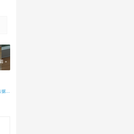
篇 »
占据半