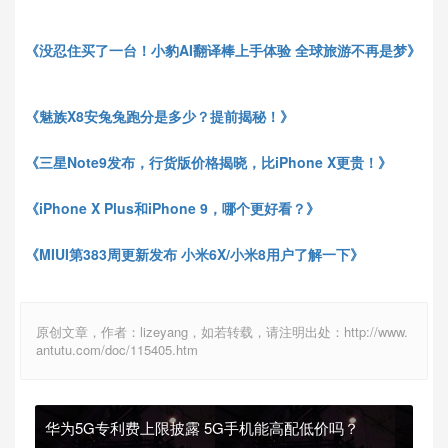
《没忍住买了一台！小豹
AI
翻译棒上手体验 全球旅游不再是梦
》
《魅族
X8
安兔兔跑分是多少？提前揭秘！》
《三星
Note9
发布，行货版价格揭晓，比
iPhone X
更贵！》
《
iPhone X Plus
和
iPhone 9
，哪个更好看？》
《
MIUI
第
383
周更新发布 小米
6X/
小米
8
用户了解一下》
原创文章，作者：lizeyang，如若转载，请注明出处：http://www.
antutu.com/doc/115405.htm
华为5G专利费上限披露 5G手机能高配低价吗？