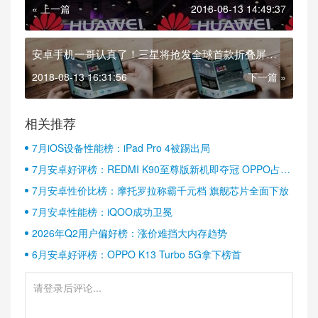
« 上一篇
2018-08-13 14:49:37
安卓手机一哥认真了！三星将抢发全球首款折叠屏手
机
2018-08-13 16:31:56
下一篇 »
相关推荐
7月iOS设备性能榜：iPad Pro 4被踢出局
7月安卓好评榜：REDMI K90至尊版新机即夺冠 OPPO占据
半壁江山
7月安卓性价比榜：摩托罗拉称霸千元档 旗舰芯片全面下放
7月安卓性能榜：iQOO成功卫冕
2026年Q2用户偏好榜：涨价难挡大内存趋势
6月安卓好评榜：OPPO K13 Turbo 5G拿下榜首