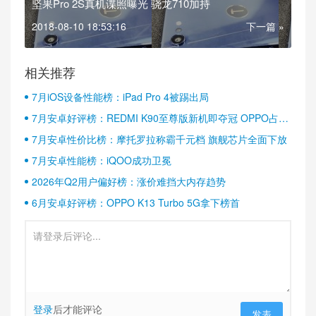
坚果Pro 2S真机谍照曝光 骁龙710加持
2018-08-10 18:53:16
下一篇 »
相关推荐
7月iOS设备性能榜：iPad Pro 4被踢出局
7月安卓好评榜：REDMI K90至尊版新机即夺冠 OPPO占据
半壁江山
7月安卓性价比榜：摩托罗拉称霸千元档 旗舰芯片全面下放
7月安卓性能榜：iQOO成功卫冕
2026年Q2用户偏好榜：涨价难挡大内存趋势
6月安卓好评榜：OPPO K13 Turbo 5G拿下榜首
登录
后才能评论
发表