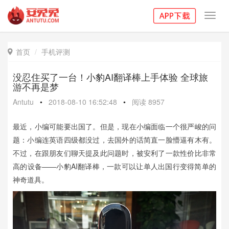
Toggl
navig
首页
手机评测

没忍住买了一台！小豹AI翻译棒上手体验 全球旅
游不再是梦
Antutu
•
2018-08-10 16:52:48
•
阅读
8957
最近，小编可能要出国了。但是，现在小编面临一个很严峻的问
题：小编连英语四级都没过，去国外的话简直一脸懵逼有木有。
不过，在跟朋友们聊天提及此问题时，被安利了一款性价比非常
高的设备——小豹AI翻译棒，一款可以让单人出国行变得简单的
神奇道具。