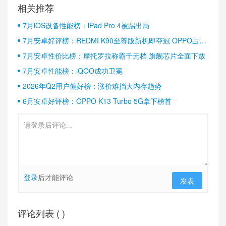
相关推荐
7月iOS设备性能榜：iPad Pro 4被踢出局
7月安卓好评榜：REDMI K90至尊版新机即夺冠 OPPO占据
半壁江山
7月安卓性价比榜：摩托罗拉称霸千元档 旗舰芯片全面下放
7月安卓性能榜：iQOO成功卫冕
2026年Q2用户偏好榜：涨价难挡大内存趋势
6月安卓好评榜：OPPO K13 Turbo 5G拿下榜首
登录
后才能评论
发表
评论列表 (
)