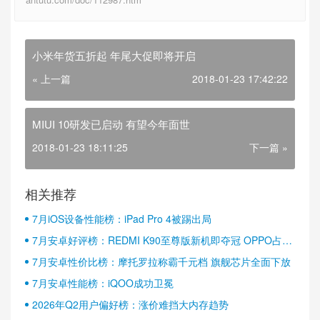
小米年货五折起 年尾大促即将开启
« 上一篇
2018-01-23 17:42:22
MIUI 10研发已启动 有望今年面世
2018-01-23 18:11:25
下一篇 »
相关推荐
7月iOS设备性能榜：iPad Pro 4被踢出局
7月安卓好评榜：REDMI K90至尊版新机即夺冠 OPPO占据
半壁江山
7月安卓性价比榜：摩托罗拉称霸千元档 旗舰芯片全面下放
7月安卓性能榜：iQOO成功卫冕
2026年Q2用户偏好榜：涨价难挡大内存趋势