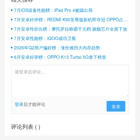
7月iOS设备性能榜：iPad Pro 4被踢出局
7月安卓好评榜：REDMI K90至尊版新机即夺冠 OPPO占据
半壁江山
7月安卓性价比榜：摩托罗拉称霸千元档 旗舰芯片全面下放
7月安卓性能榜：iQOO成功卫冕
2026年Q2用户偏好榜：涨价难挡大内存趋势
6月安卓好评榜：OPPO K13 Turbo 5G拿下榜首
登录
后才能评论
发表
评论列表 (
)