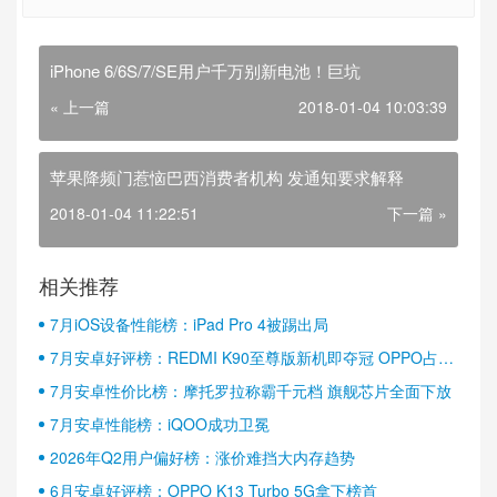
iPhone 6/6S/7/SE用户千万别新电池！巨坑
« 上一篇
2018-01-04 10:03:39
苹果降频门惹恼巴西消费者机构 发通知要求解释
2018-01-04 11:22:51
下一篇 »
相关推荐
7月iOS设备性能榜：iPad Pro 4被踢出局
7月安卓好评榜：REDMI K90至尊版新机即夺冠 OPPO占据
半壁江山
7月安卓性价比榜：摩托罗拉称霸千元档 旗舰芯片全面下放
7月安卓性能榜：iQOO成功卫冕
2026年Q2用户偏好榜：涨价难挡大内存趋势
6月安卓好评榜：OPPO K13 Turbo 5G拿下榜首