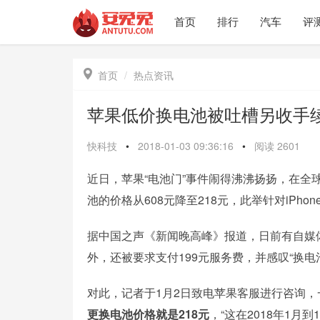
首页
排行
汽车
评

首页
热点资讯
苹果低价换电池被吐槽另收手续
快科技
•
2018-01-03 09:36:16
•
阅读
2601
近日，苹果“电池门”事件闹得沸沸扬扬，在
池的价格从608元降至218元，此举针对iPho
据中国之声《新闻晚高峰》报道，日前有自媒
外，还被要求支付199元服务费，并感叹“换
对此，记者于1月2日致电苹果客服进行咨询
更换电池价格就是218元
，“这在2018年1