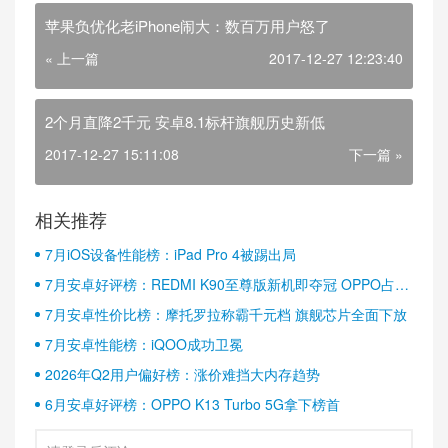
苹果负优化老iPhone闹大：数百万用户怒了
« 上一篇
2017-12-27 12:23:40
2个月直降2千元 安卓8.1标杆旗舰历史新低
2017-12-27 15:11:08
下一篇 »
相关推荐
7月iOS设备性能榜：iPad Pro 4被踢出局
7月安卓好评榜：REDMI K90至尊版新机即夺冠 OPPO占据
半壁江山
7月安卓性价比榜：摩托罗拉称霸千元档 旗舰芯片全面下放
7月安卓性能榜：iQOO成功卫冕
2026年Q2用户偏好榜：涨价难挡大内存趋势
6月安卓好评榜：OPPO K13 Turbo 5G拿下榜首