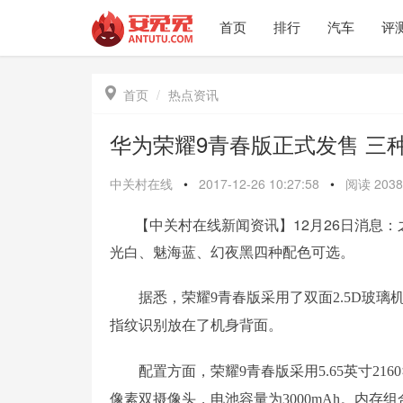
首页
排行
汽车
评

首页
热点资讯
华为荣耀9青春版正式发售 三
中关村在线
•
2017-12-26 10:27:58
•
阅读
2038
【中关村在线新闻资讯】12月26日消息：
光白、魅海蓝、幻夜黑四种配色可选。
据悉，
荣耀9青春版
采用了双面2.5D玻
指纹识别放在了机身背面。
配置方面，
荣耀9青春版采用
5.65英寸
216
像素双摄像头，
电池容量为
3000mAh。内存