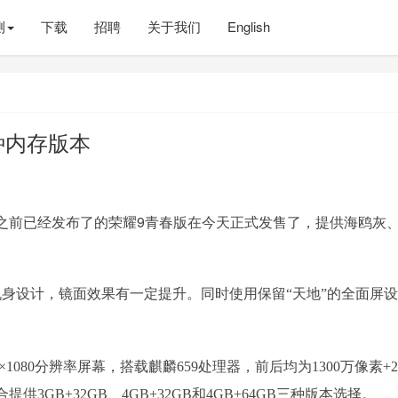
测
下载
招聘
关于我们
English
种内存版本
之前已经发布了的
荣耀9青春版在今天正式发售了，提供
海鸥灰
璃机身设计，镜面效果有一定提升。同时使用保留“天地”的
全面屏设
0×1080分辨率屏幕，
搭载麒麟659处理器，
前后均为1300万
像素
+
组合提供
3GB+32GB、4GB+32GB和4GB+64GB三种版本选择。