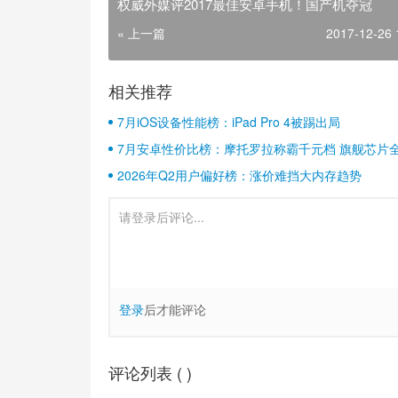
权威外媒评2017最佳安卓手机！国产机夺冠
« 上一篇
2017-12-26 
相关推荐
7月iOS设备性能榜：iPad Pro 4被踢出局
7月安卓性价比榜：摩托罗拉称霸千元档 旗舰芯片
2026年Q2用户偏好榜：涨价难挡大内存趋势
登录
后才能评论
评论列表 (
)