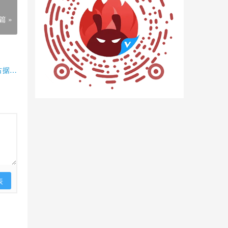
篇 »
占据半
表