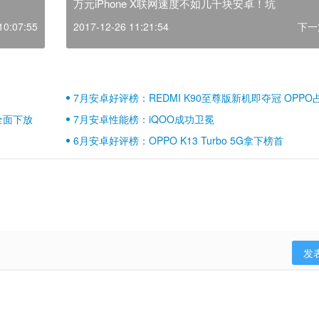
万元iPhone X联网速度不如几千块安卓！坑
10:07:55
2017-12-26 11:21:54
下一
7月安卓好评榜：REDMI K90至尊版新机即夺冠 OPPO
壁江山
全面下放
7月安卓性能榜：iQOO成功卫冕
6月安卓好评榜：OPPO K13 Turbo 5G拿下榜首
发