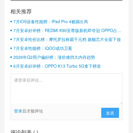
相关推荐
7月iOS设备性能榜：iPad Pro 4被踢出局
7月安卓好评榜：REDMI K90至尊版新机即夺冠 OPPO占据
半壁江山
7月安卓性价比榜：摩托罗拉称霸千元档 旗舰芯片全面下放
7月安卓性能榜：iQOO成功卫冕
2026年Q2用户偏好榜：涨价难挡大内存趋势
6月安卓好评榜：OPPO K13 Turbo 5G拿下榜首
登录
后才能评论
发表
评论列表 (
)