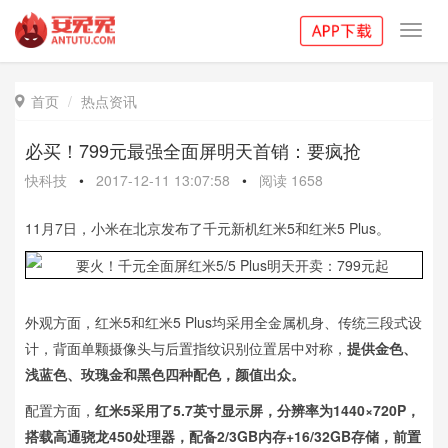
Toggl
navig
首页
热点资讯

必买！799元最强全面屏明天首销：要疯抢
快科技
•
2017-12-11 13:07:58
•
阅读
1658
11月7日，小米在北京发布了千元新机红米5和红米5 Plus。
外观方面，红米5和红米5 Plus均采用全金属机身、传统三段式设
计，背面单颗摄像头与后置指纹识别位置居中对称，
提供金色、
浅蓝色、玫瑰金和黑色四种配色，颜值出众。
配置方面，
红米5采用了5.7英寸显示屏，分辨率为1440×720P，
搭载高通骁龙450处理器，配备2/3GB内存+16/32GB存储，前置