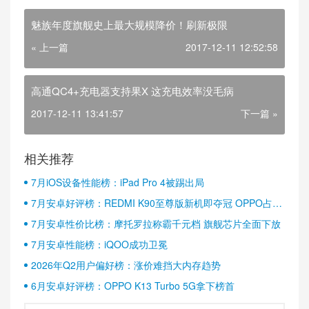
魅族年度旗舰史上最大规模降价！刷新极限
« 上一篇
2017-12-11 12:52:58
高通QC4+充电器支持果X 这充电效率没毛病
2017-12-11 13:41:57
下一篇 »
相关推荐
7月iOS设备性能榜：iPad Pro 4被踢出局
7月安卓好评榜：REDMI K90至尊版新机即夺冠 OPPO占据
半壁江山
7月安卓性价比榜：摩托罗拉称霸千元档 旗舰芯片全面下放
7月安卓性能榜：iQOO成功卫冕
2026年Q2用户偏好榜：涨价难挡大内存趋势
6月安卓好评榜：OPPO K13 Turbo 5G拿下榜首