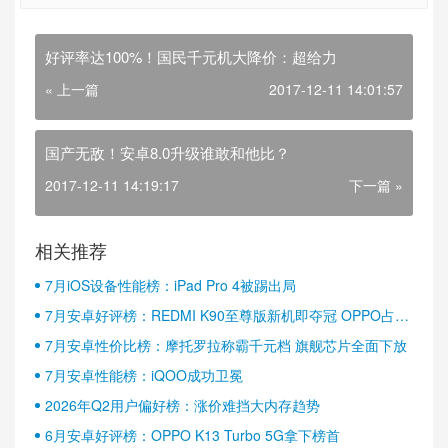
好评率达100%！国民千元机大降价：超给力
« 上一篇
2017-12-11 14:01:57
国产无敌！安卓8.0升级谁敢和他比？
2017-12-11 14:19:17
下一篇 »
相关推荐
7月iOS设备性能榜：iPad Pro 4被踢出局
7月安卓好评榜：REDMI K90至尊版新机即夺冠 OPPO占据
半壁江山
7月安卓性价比榜：摩托罗拉称霸千元档 旗舰芯片全面下放
7月安卓性能榜：iQOO成功卫冕
2026年Q2用户偏好榜：涨价难挡大内存趋势
6月安卓好评榜：OPPO K13 Turbo 5G拿下榜首