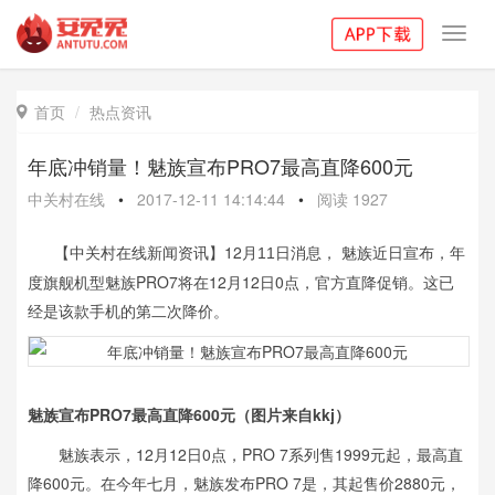
Toggl
navig
首页
热点资讯

年底冲销量！魅族宣布PRO7最高直降600元
中关村在线
•
2017-12-11 14:14:44
•
阅读
1927
【
中关村在线新闻资讯
】
12
， 魅族近日宣布，年
月11日消息
度旗舰机型魅族PRO7将在12月12日0点，官方直降促销。这已
经是该款手机的第二次降价。
魅族宣布PRO7最高直降600元（图片来自kkj）
魅族表示，12月12日0点，PRO 7系列售1999元起，最高直
降600元。在今年七月，魅族发布PRO 7是，其起售价2880元，