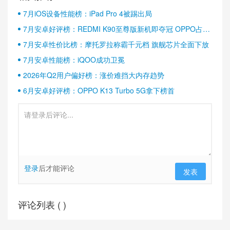
7月iOS设备性能榜：iPad Pro 4被踢出局
7月安卓好评榜：REDMI K90至尊版新机即夺冠 OPPO占据
半壁江山
7月安卓性价比榜：摩托罗拉称霸千元档 旗舰芯片全面下放
7月安卓性能榜：iQOO成功卫冕
2026年Q2用户偏好榜：涨价难挡大内存趋势
6月安卓好评榜：OPPO K13 Turbo 5G拿下榜首
登录
后才能评论
发表
评论列表 (
)