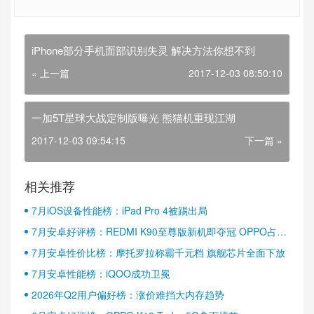
iPhone部分手机面部识别失灵 解决方法你想不到
« 上一篇
2017-12-03 08:50:10
一加5T星球大战定制版曝光 熊猫机重现江湖
2017-12-03 09:54:15
下一篇 »
相关推荐
7月iOS设备性能榜：iPad Pro 4被踢出局
7月安卓好评榜：REDMI K90至尊版新机即夺冠 OPPO占据
半壁江山
7月安卓性价比榜：摩托罗拉称霸千元档 旗舰芯片全面下放
7月安卓性能榜：iQOO成功卫冕
2026年Q2用户偏好榜：涨价难挡大内存趋势