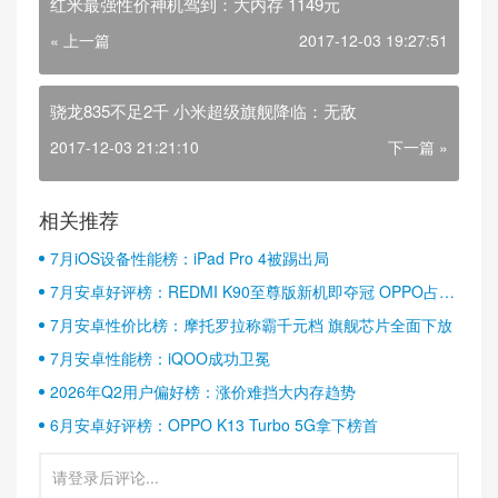
红米最强性价神机驾到：大内存 1149元
« 上一篇
2017-12-03 19:27:51
骁龙835不足2千 小米超级旗舰降临：无敌
2017-12-03 21:21:10
下一篇 »
相关推荐
7月iOS设备性能榜：iPad Pro 4被踢出局
7月安卓好评榜：REDMI K90至尊版新机即夺冠 OPPO占据
半壁江山
7月安卓性价比榜：摩托罗拉称霸千元档 旗舰芯片全面下放
7月安卓性能榜：iQOO成功卫冕
2026年Q2用户偏好榜：涨价难挡大内存趋势
6月安卓好评榜：OPPO K13 Turbo 5G拿下榜首