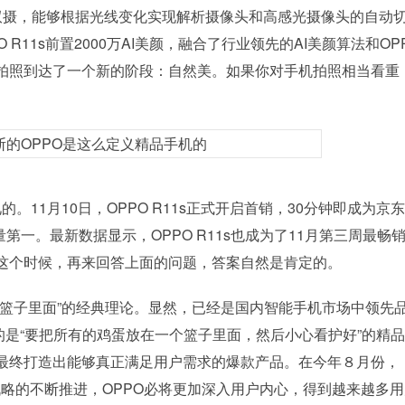
万智选双摄，能够根据光线变化实现解析摄像头和高感光摄像头的自动
R11s前置2000万AI美颜，融合了行业领先的AI美颜算法和OP
拍照到达了一个新的阶段：自然美。如果你对手机拍照相当看重
的。11月10日，OPPO R11s正式开启首销，30分钟即成为京
销量第一。最新数据显示，OPPO R11s也成为了11月第三周最畅
这个时候，再来回答上面的问题，答案自然是肯定的。
篮子里面”的经典理论。显然，已经是国内智能手机市场中领先
循的是“要把所有的鸡蛋放在一个篮子里面，然后小心看护好”的精
最终打造出能够真正满足用户需求的爆款产品。在今年８月份，
战略的不断推进，OPPO必将更加深入用户内心，得到越来越多