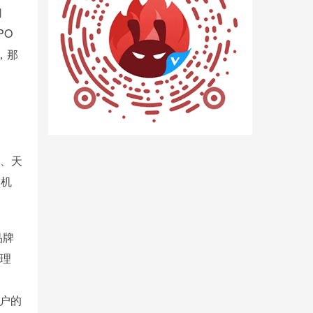
切
PO
，那
东、天
销机
品牌
品理
用户的