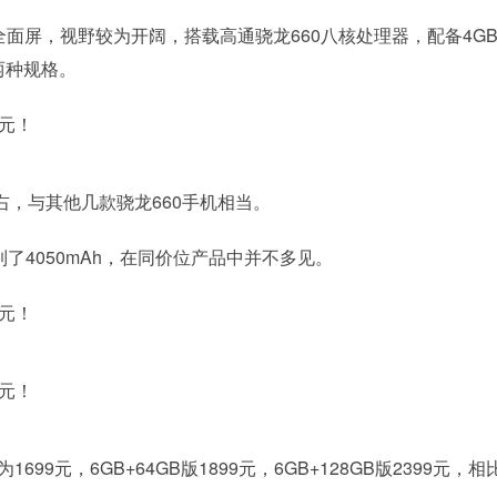
英寸全面屏，视野较为开阔，搭载高通骁龙660八核处理器，配备4GB 
B两种规格。
左右，与其他几款骁龙660手机相当。
达到了4050mAh，在同价位产品中并不多见。
为1699元，6GB+64GB版1899元，6GB+128GB版2399元，相