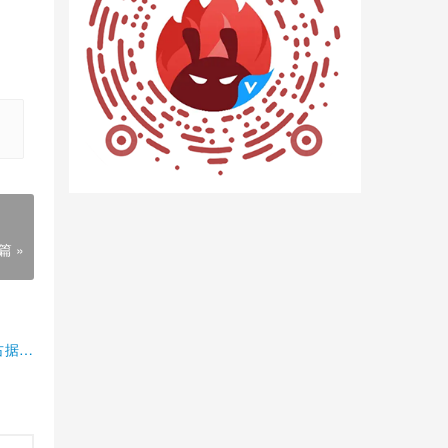
篇 »
占据半