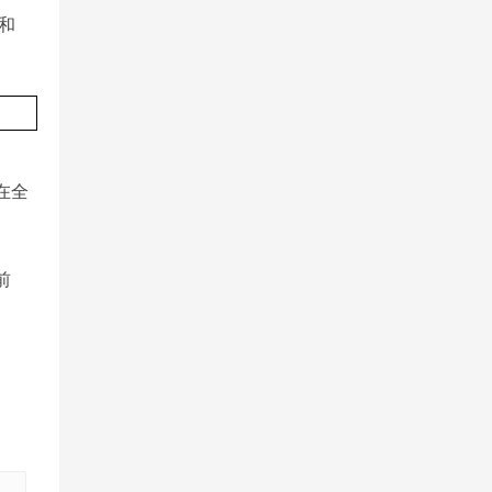
和
在全
前