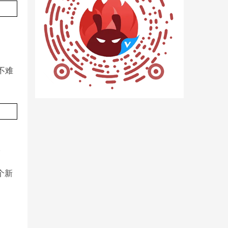
不难
。
个新