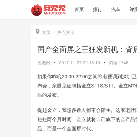
首页
排行
汽车
评

首页
热点资讯
国产全面屏之王狂发新机：背
泡泡网
•
2017-11-27 22:18:10
•
阅读
1745
如果你昨晚20:00-22:00之间将电视调到
布会，亲眼见证包括金立S11S/S11、金立M7/
品的发布。
提起金立，我想多数人都不会陌生。这家老牌
短短两个月时间，金立就将自己旗下的全产品
品，而是一个全面屏时代。