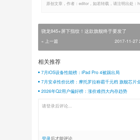
原创文章，作者：editor，如若转载，请注明出处：http://ww
骁龙845+屏下指纹！这款旗舰终于要发了
« 上一篇
2017-11-27 
相关推荐
7月iOS设备性能榜：iPad Pro 4被踢出局
7月安卓性价比榜：摩托罗拉称霸千元档 旗舰芯片
2026年Q2用户偏好榜：涨价难挡大内存趋势
登录
后才能评论