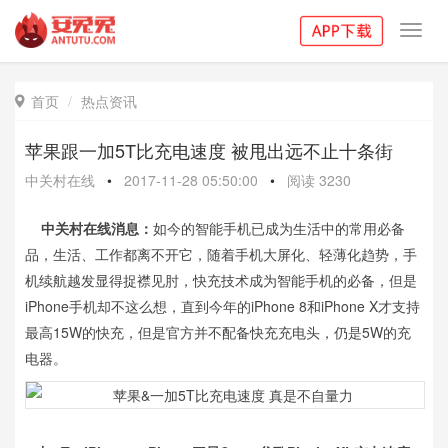
Toggl
navig
首页
热点资讯

苹果跟一加5T比充电速度 被甩出远不止十条街
中关村在线
•
2017-11-28 05:50:00
•
阅读
3230
中关村在线消息：
如今的智能手机已成为生活中的常用必备
品，生活、工作都离不开它，随着手机大屏化、轻薄化趋势，手
机续航越发显得捉襟见肘，快充技术成为智能手机的必备，但是
iPhone手机却不这么想，直到今年的iPhone 8和iPhone X才支持
最高15W的快充，但是官方并不配备快充充电头，仍是5W的充
电器。