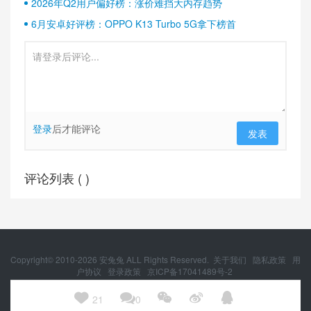
2026年Q2用户偏好榜：涨价难挡大内存趋势
6月安卓好评榜：OPPO K13 Turbo 5G拿下榜首
登录
后才能评论
发表
评论列表 (
)
Copyright© 2010-
2026
安兔兔 ALL Rights Reserved.
关于我们
隐私政策
用
户协议
登录政策
京ICP备17041489号-2
京公网安备 11010502054377号





21
0