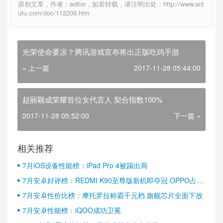
原创文章，作者：editor，如若转载，请注明出处：http://www.ant
utu.com/doc/112206.htm
光荣使命要凉？腾讯游戏宣布将出正版吃鸡手游
« 上一篇
2017-11-28 05:44:00
赵丽颖成荣耀首位女代言人 契合指数100%
2017-11-28 05:52:00
下一篇 »
相关推荐
7月iOS设备性能榜：iPad Pro 4被踢出局
7月安卓好评榜：REDMI K90至尊版新机即夺冠 OPPO占据
半壁江山
7月安卓性价比榜：摩托罗拉称霸千元档 旗舰芯片全面下放
7月安卓性能榜：iQOO成功卫冕