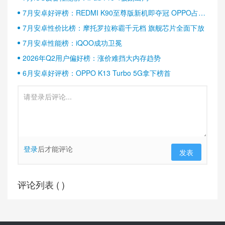
7月安卓好评榜：REDMI K90至尊版新机即夺冠 OPPO占据
半壁江山
7月安卓性价比榜：摩托罗拉称霸千元档 旗舰芯片全面下放
7月安卓性能榜：iQOO成功卫冕
2026年Q2用户偏好榜：涨价难挡大内存趋势
6月安卓好评榜：OPPO K13 Turbo 5G拿下榜首
登录
后才能评论
发表
评论列表 (
)