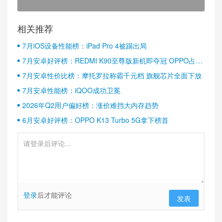
相关推荐
7月iOS设备性能榜：iPad Pro 4被踢出局
7月安卓好评榜：REDMI K90至尊版新机即夺冠 OPPO占据
半壁江山
7月安卓性价比榜：摩托罗拉称霸千元档 旗舰芯片全面下放
7月安卓性能榜：iQOO成功卫冕
2026年Q2用户偏好榜：涨价难挡大内存趋势
6月安卓好评榜：OPPO K13 Turbo 5G拿下榜首
登录
后才能评论
发表