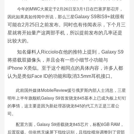
今年的MWC大展定于2月26日至3月1日在巴塞罗那召开，
因此如果真如传闻中所说，那么三星
Galaxy S9和S9+就很有
可能在2月25日之前发布。同时也有传闻表示，下个月三
星就将开始量产这两部手机，所以提前发布的几率还是
比较大的。
知名爆料人Ricciolo在他的推特上提到，Galaxy S9
将搭载双摄像头，并且会有一些小细节小功能与
iPhone X类似。至于这个相同点的具体内容，许多人都
认为是类似Face ID的功能和取消3.5mm耳机接口。
此前国外媒体MobileReview援引俄罗斯内部人士消息，三星
明年上半年旗舰机Galaxy S9首发骁龙845基本上已成为板上钉钉
的事情，这主要是因为新处理器骁龙845的代工方正是三星公
司。
配置方面，Galaxy S9搭载骁龙845芯片，标配6GB RAM，
后置双摄。但依然无缘屏下指纹识别，且指纹模块调整到了背部