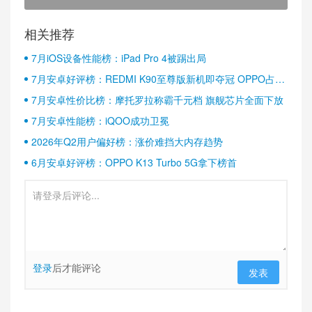
相关推荐
7月iOS设备性能榜：iPad Pro 4被踢出局
7月安卓好评榜：REDMI K90至尊版新机即夺冠 OPPO占据
半壁江山
7月安卓性价比榜：摩托罗拉称霸千元档 旗舰芯片全面下放
7月安卓性能榜：iQOO成功卫冕
2026年Q2用户偏好榜：涨价难挡大内存趋势
6月安卓好评榜：OPPO K13 Turbo 5G拿下榜首
登录
后才能评论
发表