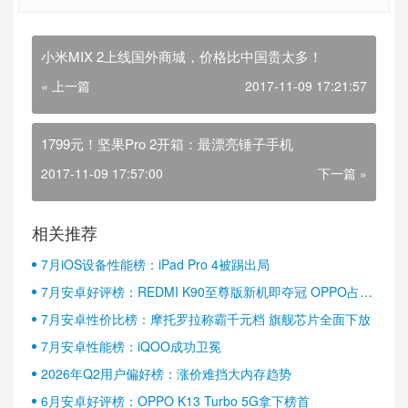
小米MIX 2上线国外商城，价格比中国贵太多！
« 上一篇
2017-11-09 17:21:57
1799元！坚果Pro 2开箱：最漂亮锤子手机
2017-11-09 17:57:00
下一篇 »
相关推荐
7月iOS设备性能榜：iPad Pro 4被踢出局
7月安卓好评榜：REDMI K90至尊版新机即夺冠 OPPO占据
半壁江山
7月安卓性价比榜：摩托罗拉称霸千元档 旗舰芯片全面下放
7月安卓性能榜：iQOO成功卫冕
2026年Q2用户偏好榜：涨价难挡大内存趋势
6月安卓好评榜：OPPO K13 Turbo 5G拿下榜首