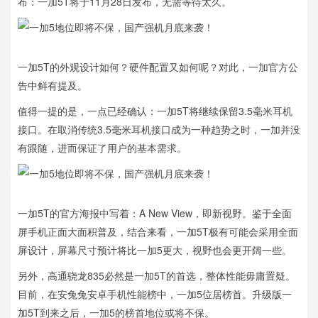
布：一加5T将于11月28日发布，无需等待太久。
一加5T的外观设计如何？硬件配置又如何呢？对此，一加官方公
告中鲜有提及。
值得一提的是，一点已经确认：一加5T将继续保留3.5毫米耳机
接口。在取消传统3.5毫米耳机接口成为一种趋势之时，一加并没
有跟随，进而保证了用户的基本需求。
一加5T的官方海报中写着：A New View，即新视野。鉴于全面
屏手机正面大面积普及，结合来看，一加5T极有可能会采用全面
屏设计，屏幕尺寸预计将比一加5更大，视野也会更开阔一些。
另外，高通骁龙835必然是一加5T的首选，整体性能毋庸置疑。
目前，在安兔兔安卓手机性能榜中，一加5位居榜首。升级版一
加5T到来之后，一加5的榜首地位或将不保。