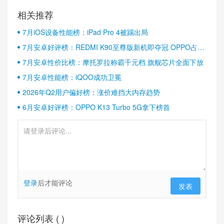
相关推荐
7月iOS设备性能榜：iPad Pro 4被踢出局
7月安卓好评榜：REDMI K90至尊版新机即夺冠 OPPO占据
半壁江山
7月安卓性价比榜：摩托罗拉称霸千元档 旗舰芯片全面下放
7月安卓性能榜：iQOO成功卫冕
2026年Q2用户偏好榜：涨价难挡大内存趋势
6月安卓好评榜：OPPO K13 Turbo 5G拿下榜首
登录
后才能评论
发表
评论列表 (
)