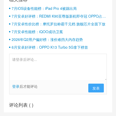
7月iOS设备性能榜：iPad Pro 4被踢出局
7月安卓好评榜：REDMI K90至尊版新机即夺冠 OPPO占据
半壁江山
7月安卓性价比榜：摩托罗拉称霸千元档 旗舰芯片全面下放
7月安卓性能榜：iQOO成功卫冕
2026年Q2用户偏好榜：涨价难挡大内存趋势
6月安卓好评榜：OPPO K13 Turbo 5G拿下榜首
登录
后才能评论
发表
评论列表 (
)