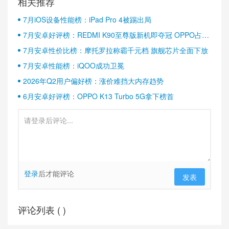
相关推荐
7月iOS设备性能榜：iPad Pro 4被踢出局
7月安卓好评榜：REDMI K90至尊版新机即夺冠 OPPO占据
半壁江山
7月安卓性价比榜：摩托罗拉称霸千元档 旗舰芯片全面下放
7月安卓性能榜：iQOO成功卫冕
2026年Q2用户偏好榜：涨价难挡大内存趋势
6月安卓好评榜：OPPO K13 Turbo 5G拿下榜首
登录
后才能评论
发表
评论列表 (
)