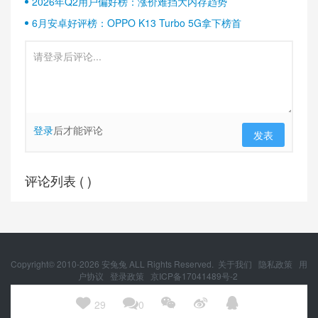
2026年Q2用户偏好榜：涨价难挡大内存趋势
6月安卓好评榜：OPPO K13 Turbo 5G拿下榜首
登录
后才能评论
发表
评论列表 (
)
Copyright© 2010-
2026
安兔兔 ALL Rights Reserved.
关于我们
隐私政策
用
户协议
登录政策
京ICP备17041489号-2
京公网安备 11010502054377号





29
0