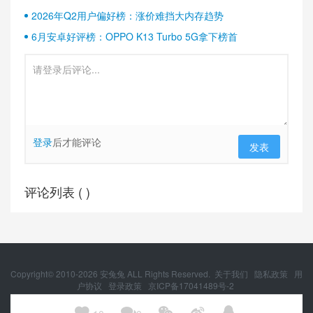
2026年Q2用户偏好榜：涨价难挡大内存趋势
6月安卓好评榜：OPPO K13 Turbo 5G拿下榜首
登录
后才能评论
发表
评论列表 (
)
Copyright© 2010-
2026
安兔兔 ALL Rights Reserved.
关于我们
隐私政策
用
户协议
登录政策
京ICP备17041489号-2
京公网安备 11010502054377号




