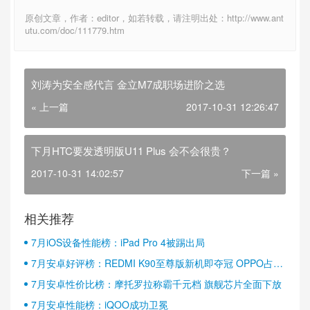
原创文章，作者：editor，如若转载，请注明出处：http://www.ant
utu.com/doc/111779.htm
刘涛为安全感代言 金立M7成职场进阶之选
« 上一篇
2017-10-31 12:26:47
下月HTC要发透明版U11 Plus 会不会很贵？
2017-10-31 14:02:57
下一篇 »
相关推荐
7月iOS设备性能榜：iPad Pro 4被踢出局
7月安卓好评榜：REDMI K90至尊版新机即夺冠 OPPO占据
半壁江山
7月安卓性价比榜：摩托罗拉称霸千元档 旗舰芯片全面下放
7月安卓性能榜：iQOO成功卫冕