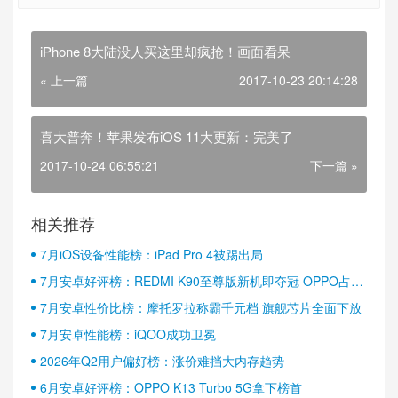
iPhone 8大陆没人买这里却疯抢！画面看呆
« 上一篇
2017-10-23 20:14:28
喜大普奔！苹果发布iOS 11大更新：完美了
2017-10-24 06:55:21
下一篇 »
相关推荐
7月iOS设备性能榜：iPad Pro 4被踢出局
7月安卓好评榜：REDMI K90至尊版新机即夺冠 OPPO占据
半壁江山
7月安卓性价比榜：摩托罗拉称霸千元档 旗舰芯片全面下放
7月安卓性能榜：iQOO成功卫冕
2026年Q2用户偏好榜：涨价难挡大内存趋势
6月安卓好评榜：OPPO K13 Turbo 5G拿下榜首