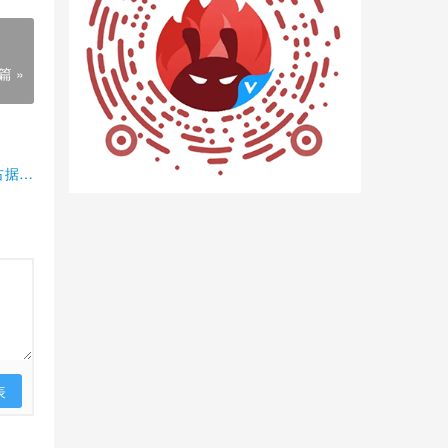
篇 »
占据半
表