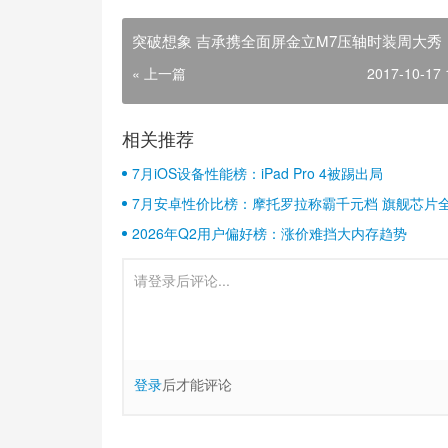
突破想象 吉承携全面屏金立M7压轴时装周大秀
« 上一篇
2017-10-17 
相关推荐
7月iOS设备性能榜：iPad Pro 4被踢出局
7月安卓性价比榜：摩托罗拉称霸千元档 旗舰芯片
2026年Q2用户偏好榜：涨价难挡大内存趋势
登录
后才能评论