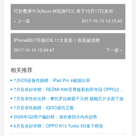
可折叠屏中兴Axon M现身FCC 将于10月17日发布
« 上一篇
2017-10-10 12:15:42
iPhone6S/7升级iOS 11大更新！彻底被拯救
2017-10-10 12:49:47
下一篇 »
相关推荐
7月iOS设备性能榜：iPad Pro 4被踢出局
7月安卓好评榜：REDMI K90至尊版新机即夺冠 OPPO占据
半壁江山
7月安卓性价比榜：摩托罗拉称霸千元档 旗舰芯片全面下放
7月安卓性能榜：iQOO成功卫冕
2026年Q2用户偏好榜：涨价难挡大内存趋势
6月安卓好评榜：OPPO K13 Turbo 5G拿下榜首