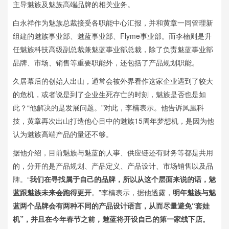
主导魅族及魅族高端品牌的相关业务。
白永祥作为魅族总裁接受各职能中心汇报，并和黄章一同管理新
组建的魅族事业部、魅蓝事业部、Flyme事业部。而李楠则是升
任魅族科技高级副总裁兼魅蓝事业部总裁，除了负责魅蓝事业部
品牌、市场、销售等重要职能外，还包括了产品规划职能。
久居幕后的创始人出山，通常会被外界看作这家企业遇到了较大
的危机，或者说是到了企业生死存亡的时刻，魅族是否也是如
此？“他解决的是发展问题。”对此，李楠表示。他告诉凤凰科
技，黄章再次出山打造他心目中的魅族15周年梦想机，是因为他
认为魅族高端产品的量还不够。
据他介绍，目前魅族与魅蓝的人事、供应链还有财务等都是共用
的，分开的是产品规划、产品定义、产品设计、市场销售以及品
牌。“
我们在寻找属于自己的品牌，所以从这个层面来说的话，魅
蓝跟魅族未来会跑得更开
。”李楠表示，据他透露，
明年魅族与魅
蓝两个品牌会有两种不同的产品设计语言，从而尽量避免“套娃
机”，并且在今年春节之前，魅蓝将开设自己的第一家线下店。