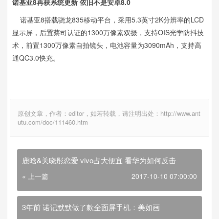
诺基亚8再获系统更新 依旧不是安卓8.0
诺基亚8搭载骁龙835移动平台，采用5.3英寸2K分辨率的LCD
显示屏，后置蔡司认证的1300万像素双摄，支持OIS光学防抖技
术，前置1300万像素自拍镜头，电池容量为3090mAh，支持高
通QC3.0快充。
原创文章，作者：editor，如若转载，请注明出处：http://www.ant
utu.com/doc/111460.htm
鹿晗&关晓彤恋爱 vivo占大便宜 看华为如何反击
« 上一篇
2017-10-10 07:00:00
3年前 诺记默默做了款全面屏手机：美如画