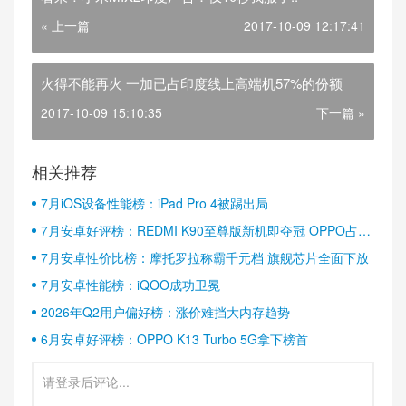
« 上一篇
2017-10-09 12:17:41
火得不能再火 一加已占印度线上高端机57%的份额
2017-10-09 15:10:35
下一篇 »
相关推荐
7月iOS设备性能榜：iPad Pro 4被踢出局
7月安卓好评榜：REDMI K90至尊版新机即夺冠 OPPO占据
半壁江山
7月安卓性价比榜：摩托罗拉称霸千元档 旗舰芯片全面下放
7月安卓性能榜：iQOO成功卫冕
2026年Q2用户偏好榜：涨价难挡大内存趋势
6月安卓好评榜：OPPO K13 Turbo 5G拿下榜首