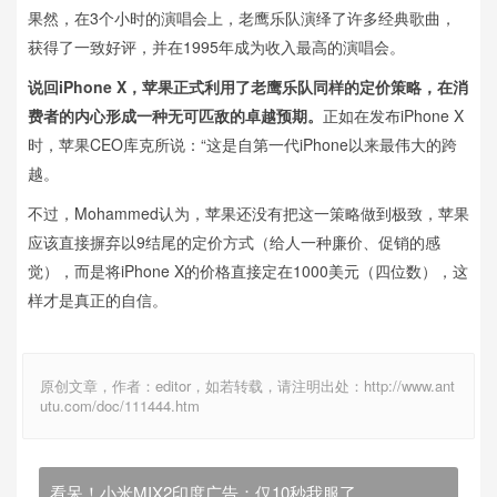
果然，在3个小时的演唱会上，老鹰乐队演绎了许多经典歌曲，
获得了一致好评，并在1995年成为收入最高的演唱会。
说回iPhone X，苹果正式利用了老鹰乐队同样的定价策略，在消
费者的内心形成一种无可匹敌的卓越预期。
正如在发布iPhone X
时，苹果CEO库克所说：“这是自第一代iPhone以来最伟大的跨
越。
不过，Mohammed认为，苹果还没有把这一策略做到极致，苹果
应该直接摒弃以9结尾的定价方式（给人一种廉价、促销的感
觉），而是将iPhone X的价格直接定在1000美元（四位数），这
样才是真正的自信。
原创文章，作者：editor，如若转载，请注明出处：http://www.ant
utu.com/doc/111444.htm
看呆！小米MIX2印度广告：仅10秒我服了..