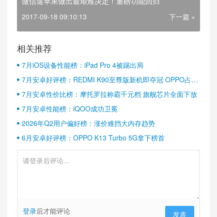
微信逼苹果做出最艰难决定！重磅功能回归
2017-09-18 09:10:13
下一篇 »
相关推荐
7月iOS设备性能榜：iPad Pro 4被踢出局
7月安卓好评榜：REDMI K90至尊版新机即夺冠 OPPO占据
半壁江山
7月安卓性价比榜：摩托罗拉称霸千元档 旗舰芯片全面下放
7月安卓性能榜：iQOO成功卫冕
2026年Q2用户偏好榜：涨价难挡大内存趋势
6月安卓好评榜：OPPO K13 Turbo 5G拿下榜首
登录
后才能评论
发表